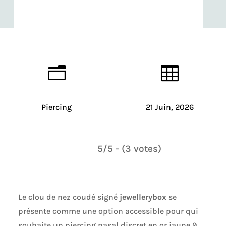
n

Piercing
21 Juin, 2026
5/5 - (3 votes)
Le clou de nez coudé signé
jewellerybox
se
présente comme une option accessible pour qui
souhaite un piercing nasal discret en or jaune 9