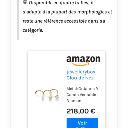
💬
Disponible en quatre tailles, il
s’adapte à la plupart des morphologies et
reste une référence accessible dans sa
catégorie.
jewellerybox
Clou de Nez
Coudé en Or
Métal: Or Jaune 9
Jaune 9
Carats Véritable
Carats et
Diamant
Diamant -
Epaisseur de la
2,5mm
218,00 €
tige: 0,8mm (20G)
Longueur totale:
8mm