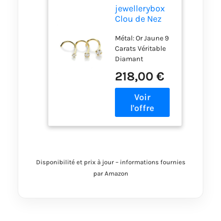
jewellerybox
Clou de Nez
Coudé en Or
Métal: Or Jaune 9
Jaune 9
Carats Véritable
Carats et
Diamant
Diamant -
Epaisseur de la
2,5mm
218,00 €
tige: 0,8mm (20G)
Longueur totale:
8mm
Disponibilité et prix à jour – informations fournies
par Amazon