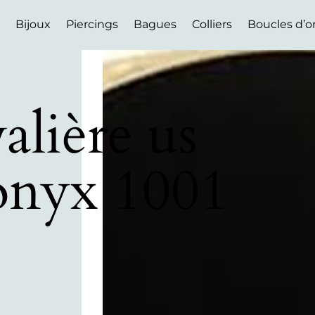
Bijoux
Piercings
Bagues
Colliers
Boucles d’or
alière us
onyx 1001