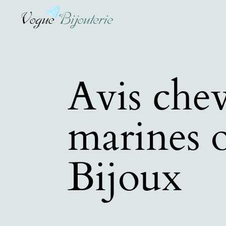
Avis chev
marines 
Bijoux