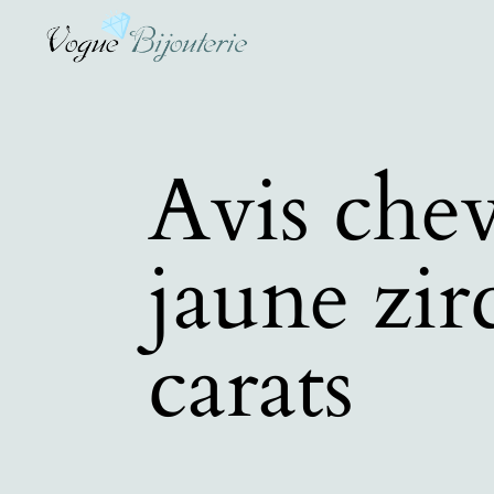
Avis chev
jaune zir
carats