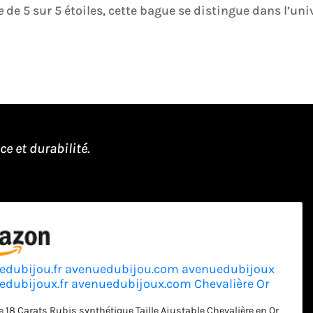
e
de 5 sur 5 étoiles, cette bague se distingue dans l’uni
e et durabilité.
edubijou.fr avenuedubijou.com avenuedubijoux
edubijoux.fr avenuedubijoux.com Chevalière Or
Zircon Rubis 18 Carats
e 18 Carats Rubis synthétique Taille Ajustable Chevalière en Or