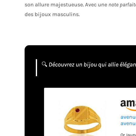
son allure majestueuse. Avec une
note parfait
des bijoux masculins.
🔍
Découvrez un bijou qui allie éléganc
avenu
avenu
Jaune 
Or Jaun