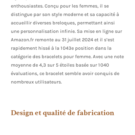
durabilité, l’éclat et
enthousiastes. Conçu pour les femmes, il se
un port longue durée
distingue par son style moderne et sa capacité à
Styling de bijoux
personnalisé : Créez
accueillir diverses breloques, permettant ainsi
des associations
une personnalisation infinie. Sa mise en ligne sur
uniques en
Amazon.fr remonte au 31 juillet 2024 et il s’est
superposant des
bracelets ou en
rapidement hissé à la 1 043e position dans la
ajoutant des charms
catégorie des bracelets pour femme. Avec une note
compatibles pour
moyenne de 4,3 sur 5 étoiles basée sur 1 040
refléter votre style
personnel, vos
évaluations, ce bracelet semble avoir conquis de
souvenirs et vos
nombreux utilisateurs.
moments précieux
Conçus pour être
portés au quotidien :
Légers et polyvalents,
ces styles de
Design et qualité de fabrication
bracelets se portent
facilement du jour au
soir et complètent
aussi bien les tenues