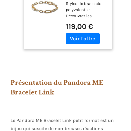
Styles de bracelets
alliage
polyvalents :
métallique
Découvrez les
plaqué or 14
bracelets Pandora en
carats,
119,00 €
versions à charms,
compatible
chaîne, jonc et
exclusivement
tennis, conçus pour
ME, 569662C00-
le quotidien, les
3
occasions spéciales
et les collections de
bijoux
personnalisées
Matériaux de qualité
Présentation du Pandora ME
supérieure : Les
bracelets Pandora
Bracelet Link
sont confectionnés
en argent sterling,
métal doré à l’or 14
carats et métal doré à
Le Pandora ME Bracelet Link petit format est un
l’or rose 14 carats,
conçus pour la
bijou qui suscite de nombreuses réactions