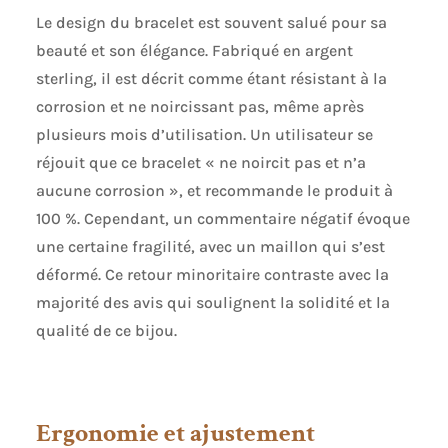
décontractées que les
Le design du bracelet est souvent salué pour sa
looks plus habillés
beauté et son élégance. Fabriqué en argent
Collection de bijoux
sterling, il est décrit comme étant résistant à la
expressive : Les
bracelets Pandora
corrosion et ne noircissant pas, même après
sont conçus pour
plusieurs mois d’utilisation. Un utilisateur se
encourager
réjouit que ce bracelet « ne noircit pas et n’a
l’expression de soi à
travers des pièces
aucune corrosion », et recommande le produit à
intemporelles
100 %. Cependant, un commentaire négatif évoque
inspirées par
une certaine fragilité, avec un maillon qui s’est
l’individualité, la
créativité et un style
déformé. Ce retour minoritaire contraste avec la
moderne
majorité des avis qui soulignent la solidité et la
qualité de ce bijou.
Ergonomie et ajustement