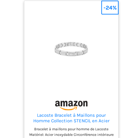
prolongé en toute sécurité. Conception
-24%
innovante： 7 couleurs vives pour un codage
visuel intuitif Fermeture adhésive ultra-simple : il
suffit de décoller et coller ! ✨ Surface
personnalisable (marqueurs, tampons...)
Utilisation en 3 secondes chrono ⏱️ 1️⃣ Décoller le
sticker adhésif 2️⃣ Adapter à la taille du poignet
3️⃣ Coller les extrémités - c'est prêt ! Large
application Parfaits pour : 🎵 Gestion des accès
(festivals, concerts) 🏢 Événements pros
(séminaires, salons) 🎭 Soirées privées
(mariages, fêtes) 🖊️ Activités créatives
Lacoste Bracelet à Maillons pour
Homme Collection STENCIL en Acier
Inoxydable Embelli avec Motif Petit
Bracelet à maillons pour homme de Lacoste
Piqué - 2040188
Matériel: Acier inoxydable Circonférence intérieure