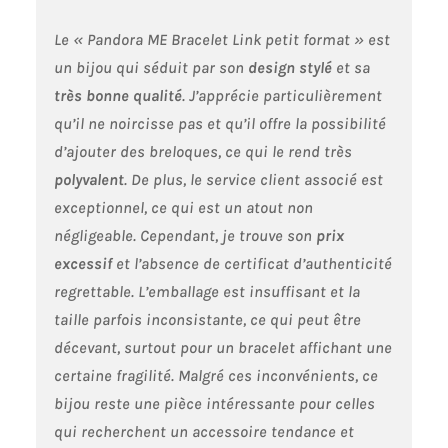
compatibles pour
refléter votre style
Le « Pandora ME Bracelet Link petit format » est
personnel, vos
souvenirs et vos
un bijou qui séduit par son
design stylé
et sa
moments précieux
très bonne qualité
. J’apprécie particulièrement
Conçus pour être
qu’il ne noircisse pas et qu’il offre la possibilité
portés au quotidien :
Légers et polyvalents,
d’ajouter des breloques, ce qui le rend très
ces styles de
polyvalent
. De plus, le service client associé est
bracelets se portent
exceptionnel, ce qui est un atout non
facilement du jour au
soir et complètent
négligeable. Cependant, je trouve son
prix
aussi bien les tenues
excessif
et l’absence de certificat d’authenticité
décontractées que les
regrettable. L’emballage est insuffisant et la
looks plus habillés
Collection de bijoux
taille parfois inconsistante, ce qui peut être
expressive : Les
décevant, surtout pour un bracelet affichant une
bracelets Pandora
certaine fragilité. Malgré ces inconvénients, ce
sont conçus pour
encourager
bijou reste une pièce intéressante pour celles
l’expression de soi à
qui recherchent un accessoire tendance et
travers des pièces