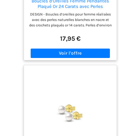
Boucles d’Oreilles Femme Pendantes
Plaqué Or 24 Carats avec Perles
Naturelles Blanches - Boucles d’Oreilles
DESIGN - Boucles d’oreilles pour femme réalisées
Perle en Nacre Légères et Élégantes -
avec des perles naturelles blanches en nacre et
Idée Cadeau Femme – ASTER ALHELÍ
des crochets plaqués or 14 carats. Perles d’environ
12 mm de diamètre et longueur totale des boucles
d’oreilles d’environ 3,5 cm. Un design élégant et
17,95 €
léger, facile à porter au quotidien. TALISMAN
SYMBOLIQUE - Les perles blanches sont
traditionnellement associées à la pureté, à la
féminité et à l’élégance. Elles sont souvent
choisies comme bijou symbolique pour célébrer
des moments importants de la vie. HANDMADE -
Bijoux artisanaux réalisés avec soin à partir de
matériaux hypoallergéniques, agréables à porter
et respectueux de la peau. Des boucles d’oreilles
pensées pour offrir confort et légèreté tout au
long de la journée.. PACKAGING - Présentées dans
une élégante boîte blanche avec un sachet en
flanelle, ces boucles d’oreilles sont parfaites
comme cadeau d’anniversaire, de Noël, de fête
des mères, de Saint-Valentin ou pour se faire
plaisir. SERVICE CLIENT - Pour toute question ou
information, n’hésitez pas à nous contacter.
Nous répondons sous 12 heures et serons ravis de