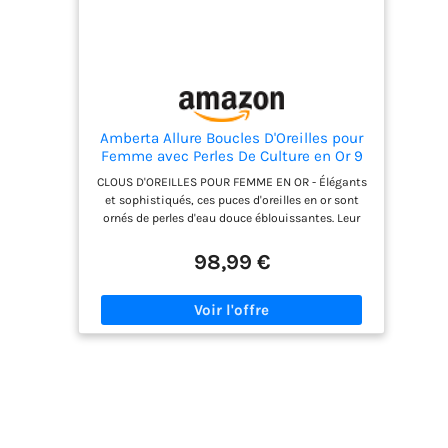
vous aider. Merci de visiter notre boutique
Handmade.
Amberta Allure Boucles D'Oreilles pour
Femme avec Perles De Culture en Or 9
Carat: Clous D'Oreilles avec Perle 4-4.5
CLOUS D'OREILLES POUR FEMME EN OR - Élégants
mm
et sophistiqués, ces puces d'oreilles en or sont
ornés de perles d'eau douce éblouissantes. Leur
taille uniforme et leur éclat iridescent font de ces
perle boucle d'oreille pour femme en or véritable
98,99 €
un bijou qui attire le regard. Nos boucles d'oreilles
en perle blanche sont un ajout intemporel et
sophistiqué à toute parure de bijoux, idéal pour
un usage quotidien ou pour des occasions
spéciales. BIJOUX POUR FEMME AVEC PERLE -
Chaque perle est unique. Elles varient en forme, en
taille et en couleur, ce qui fait de ces clou
d'oreilles pour femme en or un cadeau
exceptionnel pour votre être cher. Elles sont un
présent magnifique pour des occasions telles que