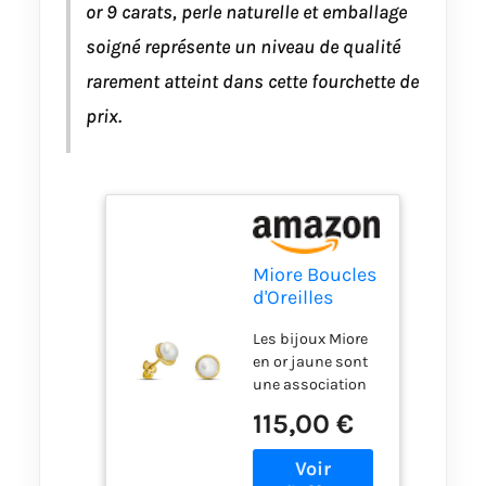
or 9 carats, perle naturelle et emballage
soigné représente un niveau de qualité
rarement atteint dans cette fourchette de
prix.
Miore Boucles
d'Oreilles
Femme, Puces
Les bijoux Miore
d'oreilles, Or 9
en or jaune sont
ct 375, Perles
une association
de culture
parfaite entre le
d'eau douce
115,00 €
ton chaud et
blanches
l’élégance
rondes 5,0-5,5
éternelle de ce
mm, Design