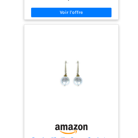
【Matériau】Boucles d'oreilles pendantes en
argent sterling 925 plaqué or blanc 18 carats.
Boucles d'oreilles en perles hypoallergéniques
sans nickel, choix parfait pour les oreilles
sensibles. Boucles d'oreilles pendantes fantaisie
en argent 925 pour femme. 💎.【Perles
d'imitation】Elegantes pendientes plateados con
perlas de imitación blancas brillantes. Tamaño de
la perla: 10 mm. Color de los pendientes:
blanco/rosa y amarillo. Pendientes colgantes con
perlas y circonita cúbica, regalo ideal para
mujeres. 💎.【Cadeaux attentionnés】Parfaits
pour la fête des Mères, les anniversaires, les fêtes
ou la Saint-Valentin. Livrés dans un coffret
cadeau, parfaits pour les femmes spéciales de
votre vie. 💎.【Qui sommes-nous】 La marque
jiamiaoi s'engage à offrir un service satisfaisant
à ses clients. Si vous rencontrez un problème,
n'hésitez pas à nous écrire.