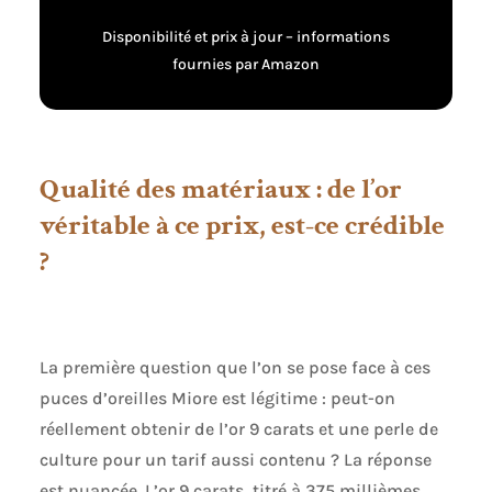
pour traduire la
Boîte à Bijoux
Disponibilité et prix à jour – informations
féminité de chaque
femme Chaque
fournies par Amazon
bijou Miore est livré
avec son certificat
d’authenticité Les
bijoux Miore sont
présentés dans un
Qualité des matériaux : de l’or
bel écrin bleu
véritable à ce prix, est-ce crédible
?
La première question que l’on se pose face à ces
puces d’oreilles Miore est légitime : peut-on
réellement obtenir de l’or 9 carats et une perle de
culture pour un tarif aussi contenu ? La réponse
est nuancée. L’or 9 carats, titré à 375 millièmes,