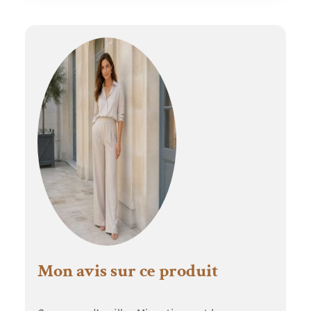
Miore est livré
avec son certificat
d’authenticité Les
bijoux Miore sont
présentés dans
un bel écrin bleu
Mon avis sur ce produit