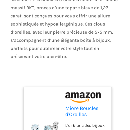
massif 9KT, ornées d’une topaze bleue de 1,23
carat, sont conçues pour vous offrir une allure
sophistiquée et hypoallergénique. Ces clous
d’oreilles, avec leur pierre précieuse de 5×5 mm,
s’accompagnent d’une élégante boîte à bijoux,
parfaits pour sublimer votre style tout en
préservant votre bien-être.
Miore Boucles
d'Oreilles
Femme, Puces et
L’or blanc des bijoux
Clous d'oreilles,