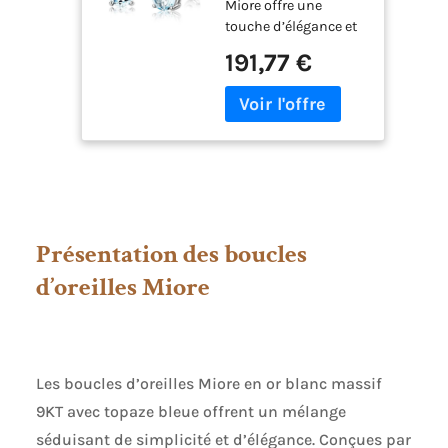
Miore offre une
Or blanc 9 ct 375,
touche d’élégance et
Topaze 1,23 ct,
met en valeur les
Design Rond 5
191,77 €
pierres incrustées Si
mm, Fermoir
vous êtes né(e) en
Papillon, Bijoux
novembre, les
Femme avec
différentes couleurs
Boîte à Bijoux
de la topaze peuvent
se porter au
quotidien pour vous
donner de l’éclat,
même lors des jours
Présentation des boucles
les plus sombres de
l’hiver Chaque bijou
d’oreilles Miore
Miore est livré avec
son certificat
d’authenticité Les
bijoux Miore sont
Les boucles d’oreilles Miore en or blanc massif
présentés dans un
bel écrin bleu
9KT avec topaze bleue offrent un mélange
séduisant de simplicité et d’élégance. Conçues par