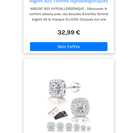
Argent 925 Femme Hypoallergéniques
Or Blanc 16K Boucles d'oreilles 3CT
ARGENT 925 HYPOALLERGÉNIQUE : Découvrez le
Moissanite Certifie GRA Boucle d'Oreille
confort absolu avec ces boucles d'oreilles femme
Homme Diamant Brillant Piercing
argent de la marque SLLAISS. Conçues sur une
Oreille Bijoux
base de pureté rigoureuse en argent sterling 925
avec poinçon officiel, leur tige délicate respecte la
32,99 €
sensibilité de votre peau. Revêtues d'or blanc ou
d'or rose, elles aident à résister durablement au
ternissement sans laisser de trace sombre,
idéales pour un usage quotidien SERTISSAGE
MARTINI À 3 GRIFFES : Élevez votre style avec ces
boucles d'oreilles moissanite d'exception. Le
design unique à 3 griffes en forme de "feuille de
saule" minimise la couverture métallique,
permettant à la lumière de pénétrer intensément.
Associée à une structure en "croissant de lune"
formant une fenêtre lumineuse latérale, cette
boucle d'oreille pierre précieuse libère un feu
d'artifice de reflets colorés COUPE ÉXCELLENTE &
EFFET AGGRANDI : Ces boucles d'oreilles clous
adoptent une taille ronde brillante de type huit
cœurs et huit flèches. Sans bordure épaisse pour
masquer la gemme, les bordures de la moissanite
sont entièrement exposées, offrant un effet visuel
plus grand que le carat réel. La coupe de haute