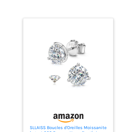
d’authenticité Les
bijoux Miore sont
présentés dans un
bel écrin bleu
SLLAISS Boucles d'Oreilles Moissanite