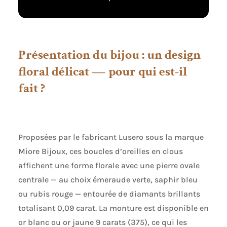
dans l’or, vous
trouverez une
preuve de la teneur
en or, un cachet de
9K. Le poids d'or est
Présentation du bijou : un design
de 1.13 Gr. Combinez
floral délicat — pour qui est-il
vos boucles
d'oreilles avec le
fait ?
collier assorti
B09WVZ6FNJ et la
bague asortie
B09WVZK2QW Tous
les matériaux sont
Proposées par le fabricant Lusero sous la marque
de haute qualité,
Miore Bijoux, ces boucles d’oreilles en clous
doux pour la peau
affichent une forme florale avec une pierre ovale
et exactement tels
que décrits. Les
centrale — au choix émeraude verte, saphir bleu
diamants et les
ou rubis rouge — entourée de diamants brillants
pierres précieuses
totalisant 0,09 carat. La monture est disponible en
sont authentiques
et parfaitement
or blanc ou or jaune 9 carats (375), ce qui les