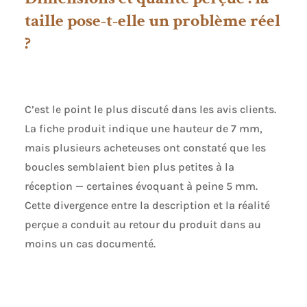
haute qualité.
taille pose-t-elle un problème réel
Magnifique cadeau
?
pour vous ou pour
vos proches à
l'occasion
d’anniversaire, de la
fête des mères, de
C’est le point le plus discuté dans les avis clients.
Noël, de la Saint
La fiche produit indique une hauteur de 7 mm,
Valentin ou pour
tout autre
mais plusieurs acheteuses ont constaté que les
événement.
boucles semblaient bien plus petites à la
réception — certaines évoquant à peine 5 mm.
Cette divergence entre la description et la réalité
perçue a conduit au retour du produit dans au
moins un cas documenté.