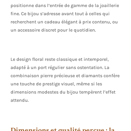
conformes à la
positionne dans l’entrée de gamme de la joaillerie
description ci-
fine. Ce bijou s’adresse avant tout à celles qui
dessous. Veuillez
noter que le poids et
recherchent un cadeau élégant à prix contenu, ou
les mesures
un accessoire discret pour le quotidien.
peuvent légèrement
varier car produit à
la main Émeraude,
pierre de naissance
du mois de mai, est
Le design floral reste classique et intemporel,
l'une des pierres
adapté à un port régulier sans ostentation. La
précieuses les plus
rares au monde
combinaison pierre précieuse et diamants confère
avec ses
une touche de prestige visuel, même si les
magnifiques
dimensions modestes du bijou tempèrent l’effet
couleurs veloutées.
Le poids de la
attendu.
gemme est de 0.32
Ct. Le cadeau idéal
pour une femme;
envoyé dans une
Dimensions et qualité perçue : la
boîte cadeau de