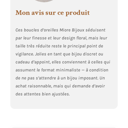
diamants et les
pierres précieuses
Mon avis sur ce produit
sont
authentiques et
parfaitement
Ces boucles d’oreilles Miore Bijoux séduisent
conformes à la
description ci-
par leur finesse et leur design floral, mais leur
dessous. Veuillez
taille très réduite reste le principal point de
noter que le poids
vigilance. Jolies en tant que bijou discret ou
et les mesures
peuvent
cadeau d’appoint, elles conviennent à celles qui
légèrement varier
assument le format minimaliste — à condition
car produit à la
de ne pas s’attendre à un bijou imposant. Un
main Émeraude,
pierre de
achat raisonnable, mais qui demande d’avoir
naissance du
des attentes bien ajustées.
mois de mai, est
l'une des pierres
précieuses les
plus rares au
monde avec ses
magnifiques