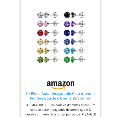
B09WVZK2QW
Tous les
matériaux sont
de haute qualité,
doux pour la peau
et exactement tels
que décrits. Les
diamants et les
pierres précieuses
sont
authentiques et
parfaitement
conformes à la
description ci-
dessous. Veuillez
noter que le poids
et les mesures
24 Pièce Acier Inoxydable Clou d`oreille
peuvent
Rondes Boucle d'Oreille Zircon Ton
légèrement varier
d'Argent Noir Rouge Ro Femme
car produit à la
★ [ MATERIAU ] : Ces boucles d’oreilles zirconium
sont en acier inoxydable de bonne qualité,
main Émeraude,
durable et haute résistance, polissage. ★ [ TAILLE
pierre de