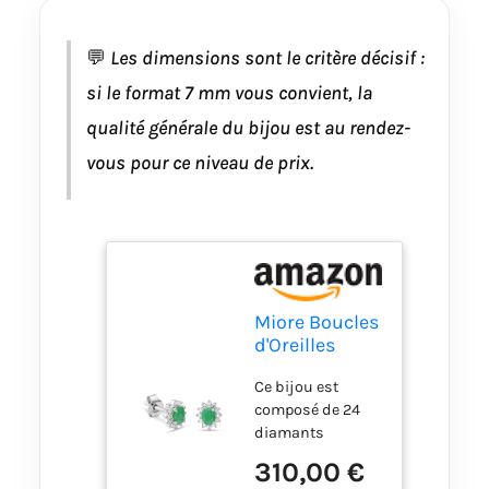
couleurs
veloutées. Le
💬
Les dimensions sont le critère décisif :
poids de la
gemme est de
si le format 7 mm vous convient, la
0.32 Ct. Le cadeau
qualité générale du bijou est au rendez-
idéal pour une
femme; envoyé
vous pour ce niveau de prix.
dans une boîte
cadeau de haute
qualité.
Magnifique
cadeau pour vous
ou pour vos
proches à
Miore Boucles
l'occasion
d'Oreilles
d’anniversaire, de
Femme, Clous
la fête des mères,
Ce bijou est
d'oreilles
de Noël, de la
composé de 24
puces, Or
Saint Valentin ou
diamants
blanc 9 ct 375,
pour tout autre
naturels,
Émeraude
310,00 €
événement.
provenant de
0.32 ct et