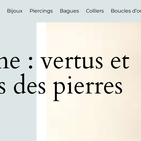
Bijoux
Piercings
Bagues
Colliers
Boucles d’or
e : vertus et
s des pierres
s