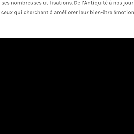
t ses nombreuses utilisations. De l’Antiquité à nos jour
ir ceux qui cherchent à améliorer leur bien-être émotio