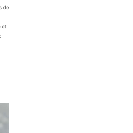
s de
 et
t