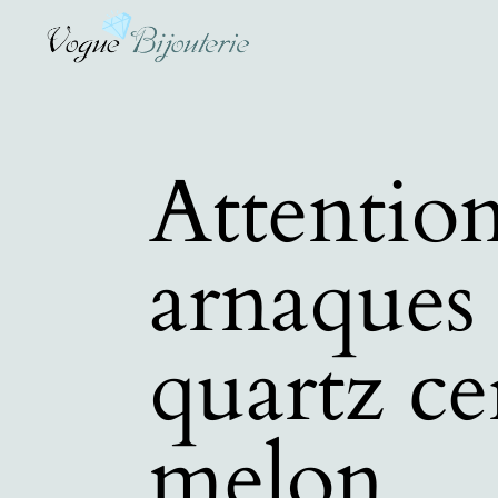
Attentio
arnaques 
quartz cer
melon